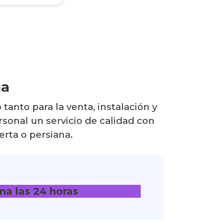
na
tanto para la venta, instalación y
rsonal un servicio de calidad con
rta o persiana.
ina
las 24 horas