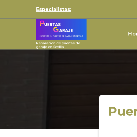
Skip
Especialistas:
to
content
Ho
Reparación de puertas de
garaje en Sevilla
Puer