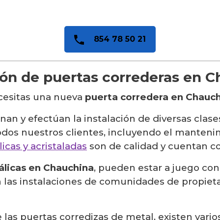
854 78 50 21
ión de puertas correderas en 
esitas una nueva
puerta corredera en Chauc
an y efectúan la instalación de diversas clase
todos nuestros clientes, incluyendo el manteni
icas y acristaladas
son de calidad y cuentan co
álicas en Chauchina
, pueden estar a juego con
s instalaciones de comunidades de propietario
e las puertas corredizas de metal, existen vari