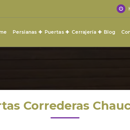
me
Persianas
Puertas
Cerrajería
Blog
Con
tas Correderas Chau