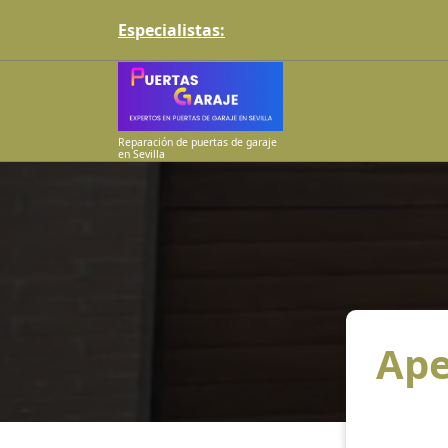
Skip
Especialistas:
to
content
Reparación de puertas de garaje
en Sevilla
Ape