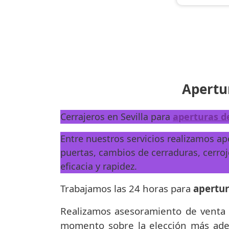
Apertur
Cerrajeros en Sevilla para
aperturas de
Entre nuestros servicios realizamos ap
puertas, cambios de cerraduras, cerr
eficacia y rapidez.
Trabajamos las 24 horas para
apertur
Realizamos asesoramiento de venta
momento sobre la elección más adec