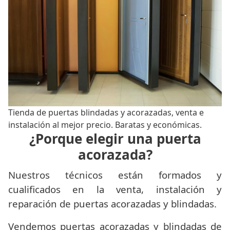
Tienda de puertas blindadas y acorazadas, venta e
instalación al mejor precio. Baratas y económicas.
¿Porque elegir una puerta
acorazada?
Nuestros técnicos están formados y
cualificados en la venta, instalación y
reparación de puertas acorazadas y blindadas.
Vendemos puertas acorazadas y blindadas de