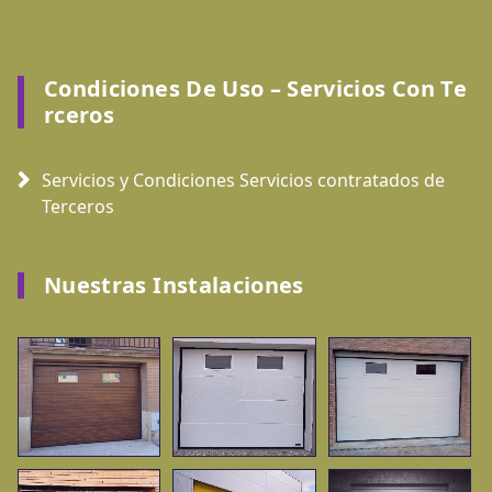
Condiciones De Uso – Servicios Con Te
Rceros
Servicios y Condiciones Servicios contratados de
Terceros
Nuestras Instalaciones