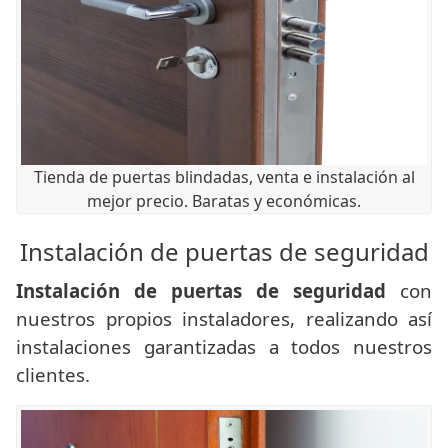
Tienda de puertas blindadas, venta e instalación al
mejor precio. Baratas y económicas.
Instalación de puertas de seguridad
Instalación de puertas de seguridad
con
nuestros propios instaladores, realizando así
instalaciones garantizadas a todos nuestros
clientes.