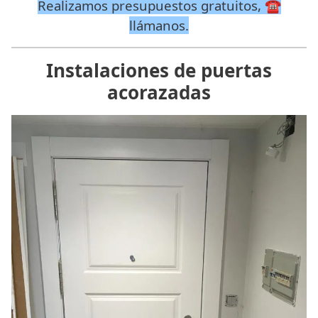
Realizamos presupuestos gratuitos, ☎️
llámanos.
Instalaciones de puertas
acorazadas