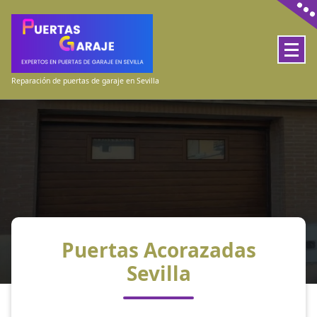
Skip
to
content
Reparación de puertas de garaje en Sevilla
Puertas Acorazadas
Sevilla