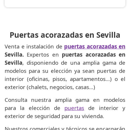
Puertas acorazadas en Sevilla
Venta e instalación de
puertas acorazadas en
Sevilla.
Expertos en
puertas acorazadas en
Sevilla
, disponiendo de una amplia gama de
modelos para su elección ya sean puertas de
interior (oficinas, pisos, apartamentos…) o el
exterior (chalets, negocios, casas…)
Consulta nuestra amplia gama en modelos
para la elección de
puertas
de interior y
exterior de seguridad para su vivienda.
Nuestros comerciales y técnicos se encargarán