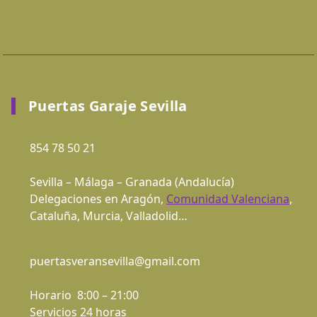
Puertas Garaje Sevilla
854 78 50 21
Sevilla – Málaga – Granada (
Andalucía
)
Delegaciones en Aragón,
Comunidad Valenciana
,
Cataluña, Murcia, Valladolid…
puertasveransevilla@gmail.com
Horario 8:00 – 21:00
Servicios 24 horas