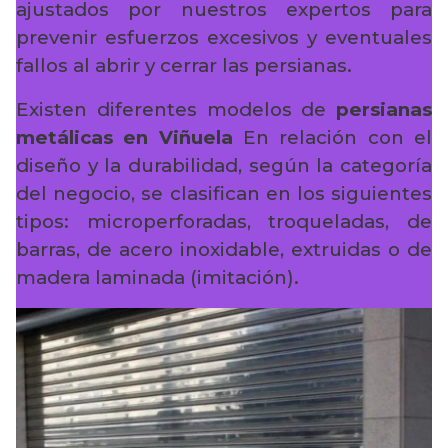
ajustados por nuestros expertos para
prevenir esfuerzos excesivos y eventuales
fallos al abrir y cerrar las persianas.
Existen diferentes modelos de
persianas
metálicas en Viñuela
En relación con el
diseño y la durabilidad, según la categoría
del negocio, se clasifican en los siguientes
tipos: microperforadas, troqueladas, de
barras, de acero inoxidable, extruidas o de
madera laminada (imitación).