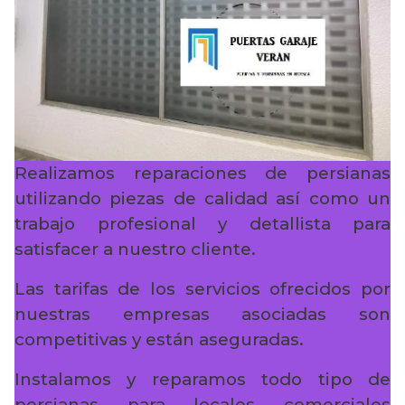
Realizamos reparaciones de persianas
utilizando piezas de calidad así como un
trabajo profesional y detallista para
satisfacer a nuestro cliente.
Las tarifas de los servicios ofrecidos por
nuestras empresas asociadas son
competitivas y están aseguradas.
Instalamos y reparamos todo tipo de
persianas para locales comerciales