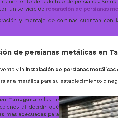
mantenimiento de todo tipo de persianas. Somo
on un servicio de
reparación de persianas me
aración y montaje de cortinas cuentan con l
ción de persianas metálicas en T
 venta y la
instalación de persianas metálicas
rsiana metálica para su establecimiento o neg
 en Tarragona
ellos le
cciones al decidir qué
las más adecuadas para