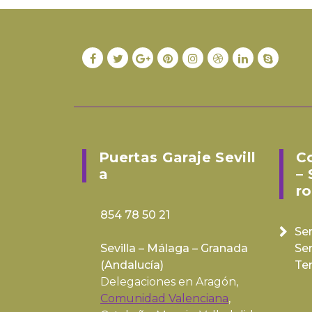
Puertas Garaje Sevill
C
A
– 
Ro
854 78 50 21
Ser
Sevilla – Málaga – Granada
Se
(
Andalucía
)
Te
Delegaciones en Aragón,
Comunidad Valenciana
,