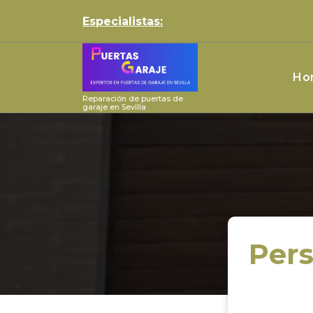
Skip
Especialistas:
to
content
Ho
Reparación de puertas de
garaje en Sevilla
Pers