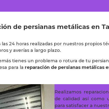
ión de persianas metálicas en T
s
las 24 horas realizadas por nuestros propios t
os y averías a largo plazo.
además tienes un problema o rotura de tu persia
sa para la
reparación de persianas metálicas e
Realizamos reparacion
de calidad así como un
para satisfacer a nuestr