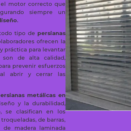
el motor correcto que
egurando siempre un
diseño
.
todo tipo de
persianas
olaboradores ofrecen la
y práctica para levantar
 son de alta calidad,
para prevenir esfuerzos
al abrir y cerrar las
ersianas metálicas en
seño y la durabilidad,
, se clasifican en los
 troqueladas, de barras,
 o de madera laminada