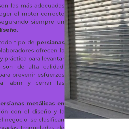
 son las más adecuadas
oger el motor correcto
asegurando siempre un
diseño
.
todo tipo de
persianas
olaboradores ofrecen la
y práctica para levantar
 son de alta calidad,
para prevenir esfuerzos
al abrir y cerrar las
ersianas metálicas en
ón con el diseño y la
l negocio, se clasifican
foradas, troqueladas, de