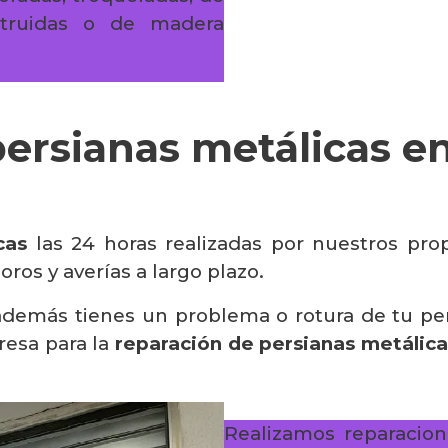
extruidas o de madera
ersianas metálicas en
cas
las 24 horas realizadas por nuestros pro
ros y averías a largo plazo.
 además tienes un problema o rotura de tu p
esa para la
reparación de persianas metálicas
Realizamos reparacion