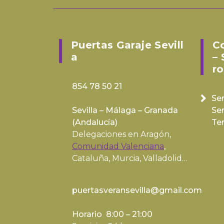
Puertas Garaje Sevill
C
A
– 
Ro
854 78 50 21
Ser
Sevilla – Málaga – Granada
Se
(
Andalucía
)
Te
Delegaciones en Aragón,
Comunidad Valenciana
,
Cataluña, Murcia, Valladolid…
puertasveransevilla@gmail.com
Horario 8:00 – 21:00