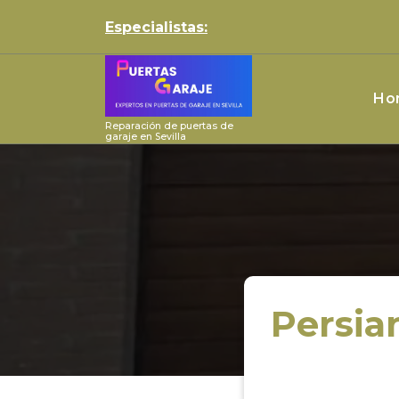
Skip
Especialistas:
to
content
Ho
Reparación de puertas de
garaje en Sevilla
Persia