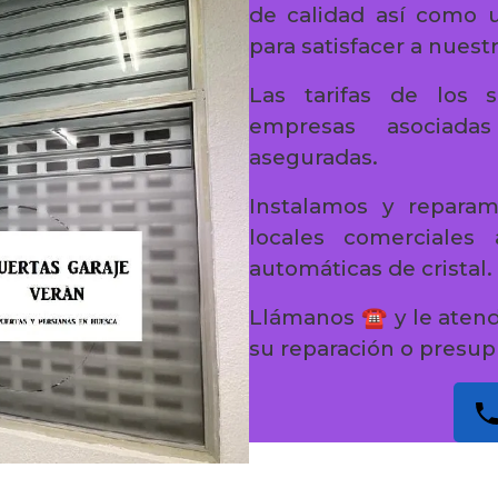
de calidad así como un
para satisfacer a nuestr
Las tarifas de los s
empresas asociada
aseguradas.
Instalamos y reparam
locales comerciales
automáticas de cristal.
Llámanos ☎️ y le aten
su reparación o presup