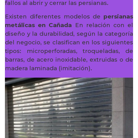
fallos al abrir y cerrar las persianas.
Existen diferentes modelos de
persianas
metálicas en Cañada
En relación con el
diseño y la durabilidad, según la categoría
del negocio, se clasifican en los siguientes
tipos: microperforadas, troqueladas, de
barras, de acero inoxidable, extruidas o de
madera laminada (imitación).