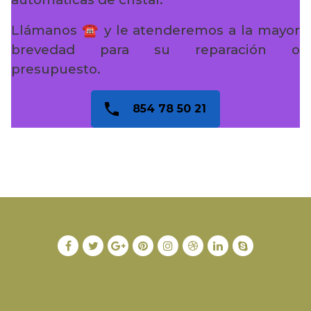
Llámanos ☎️ y le atenderemos a la mayor
brevedad para su reparación o
presupuesto.
854 78 50 21