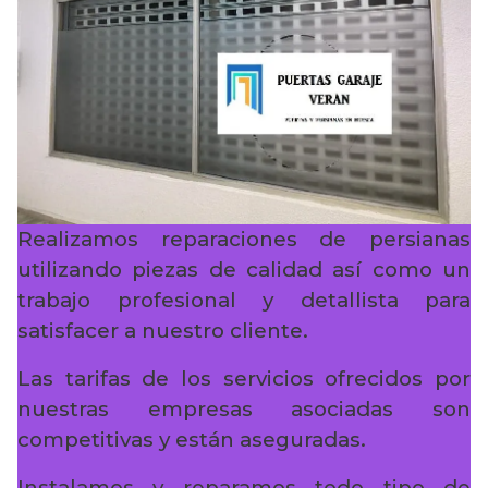
Realizamos reparaciones de persianas
utilizando piezas de calidad así como un
trabajo profesional y detallista para
satisfacer a nuestro cliente.
Las tarifas de los servicios ofrecidos por
nuestras empresas asociadas son
competitivas y están aseguradas.
Instalamos y reparamos todo tipo de