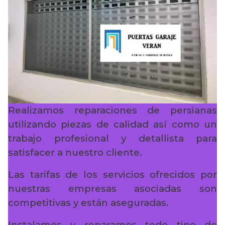
Realizamos reparaciones de persianas
utilizando piezas de calidad así como un
trabajo profesional y detallista para
satisfacer a nuestro cliente.
Las tarifas de los servicios ofrecidos por
nuestras empresas asociadas son
competitivas y están aseguradas.
Instalamos y reparamos todo tipo de