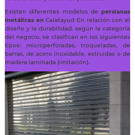
Existen diferentes modelos de
persianas
metálicas en
Calatayud En relación con el
diseño y la durabilidad, según la categoría
del negocio, se clasifican en los siguientes
tipos: microperforadas, troqueladas, de
barras, de acero inoxidable, extruidas o de
madera laminada (imitación).