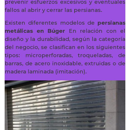
prevenir esfuerzos excesivos y eventuales
fallos al abrir y cerrar las persianas.
Existen diferentes modelos de
persianas
metálicas en Búger
En relación con el
diseño y la durabilidad, según la categoría
del negocio, se clasifican en los siguientes
tipos: microperforadas, troqueladas, de
barras, de acero inoxidable, extruidas o de
madera laminada (imitación).