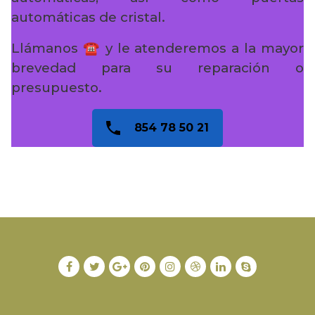
automáticas de cristal.
Llámanos ☎️ y le atenderemos a la mayor
brevedad para su reparación o
presupuesto.
854 78 50 21