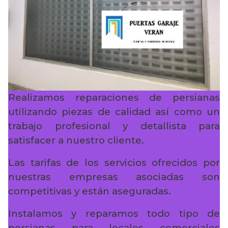
Realizamos reparaciones de persianas
utilizando piezas de calidad así como un
trabajo profesional y detallista para
satisfacer a nuestro cliente.
Las tarifas de los servicios ofrecidos por
nuestras empresas asociadas son
competitivas y están aseguradas.
Instalamos y reparamos todo tipo de
persianas para locales comerciales