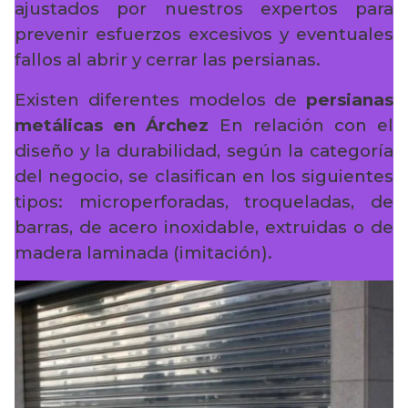
ajustados por nuestros expertos para
prevenir esfuerzos excesivos y eventuales
fallos al abrir y cerrar las persianas.
Existen diferentes modelos de
persianas
metálicas en Árchez
En relación con el
diseño y la durabilidad, según la categoría
del negocio, se clasifican en los siguientes
tipos: microperforadas, troqueladas, de
barras, de acero inoxidable, extruidas o de
madera laminada (imitación).