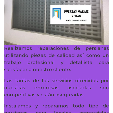
Realizamos reparaciones de persianas
utilizando piezas de calidad así como un
trabajo profesional y detallista para
satisfacer a nuestro cliente.
Las tarifas de los servicios ofrecidos por
nuestras empresas asociadas son
competitivas y están aseguradas.
Instalamos y reparamos todo tipo de
persianas para locales comerciales