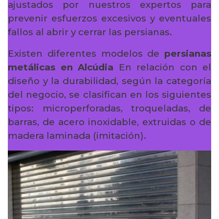
ajustados por nuestros expertos para
prevenir esfuerzos excesivos y eventuales
fallos al abrir y cerrar las persianas.
Existen diferentes modelos de
persianas
metálicas en Alcúdia
En relación con el
diseño y la durabilidad, según la categoría
del negocio, se clasifican en los siguientes
tipos: microperforadas, troqueladas, de
barras, de acero inoxidable, extruidas o de
madera laminada (imitación).