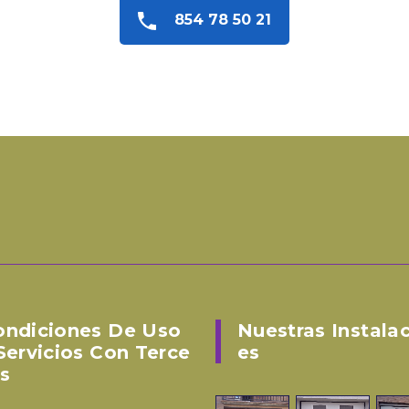
854 78 50 21
ondiciones De Uso
Nuestras Instala
Servicios Con Terce
Es
s