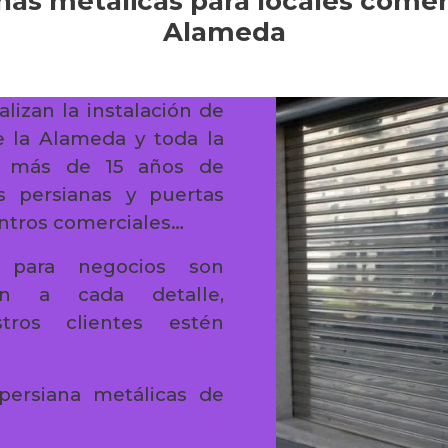
nas metálicas para locales comer
Alameda
alizan la instalación de
e la Alameda y toda la
n más de 15 años de
s persianas y puertas
entros comerciales…
es para negocios son
ión a cada detalle,
ros clientes estén
persiana metálicas de