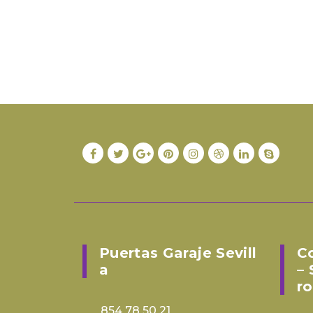
Puertas Garaje Sevill
C
A
– 
Ro
854 78 50 21