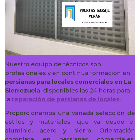
Nuestro equipo de técnicos son
profesionales y en continua formación en
persianas para locales comerciales en La
Sierrezuela
, disponibles las 24 horas para
la
reparación de persianas de locales
.
Proporcionamos una variada selección de
estilos y materiales, que va desde el
aluminio, acero y hierro. Orientación
completa en persianas comerciales,