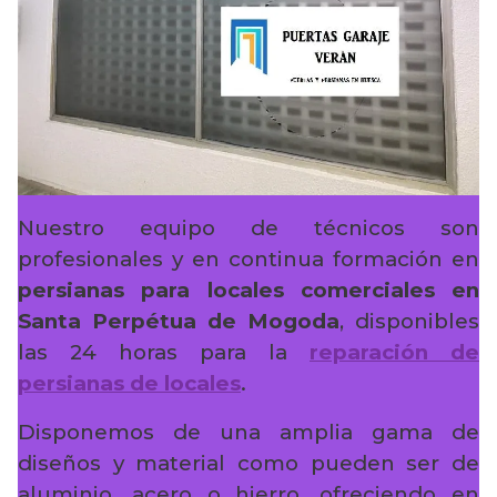
Nuestro equipo de técnicos son
profesionales y en continua formación en
persianas para locales comerciales en
Santa Perpétua de Mogoda
, disponibles
las 24 horas para la
reparación de
persianas de locales
.
Disponemos de una amplia gama de
diseños y material como pueden ser de
aluminio, acero o hierro, ofreciendo en