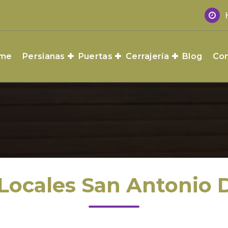
me
Persianas
Puertas
Cerrajería
Blog
Con
 Locales San Antonio 