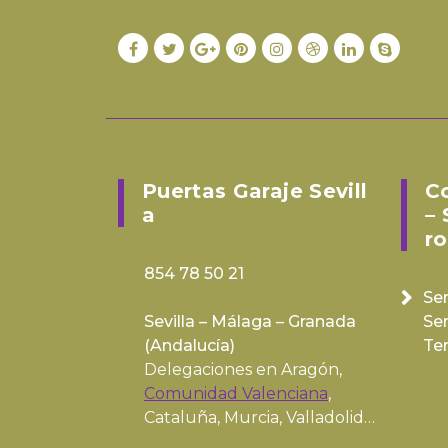
Puertas Garaje Sevill
C
A
– 
Ro
854 78 50 21
Ser
Sevilla – Málaga – Granada
Se
(
Andalucía
)
Te
Delegaciones en Aragón,
Comunidad Valenciana
,
Cataluña, Murcia, Valladolid…