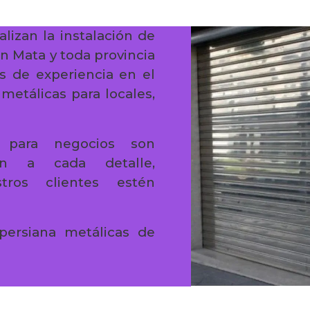
alizan la instalación de
n Mata y toda provincia
s de experiencia en el
 metálicas para locales,
es para negocios son
ión a cada detalle,
ros clientes estén
persiana metálicas de