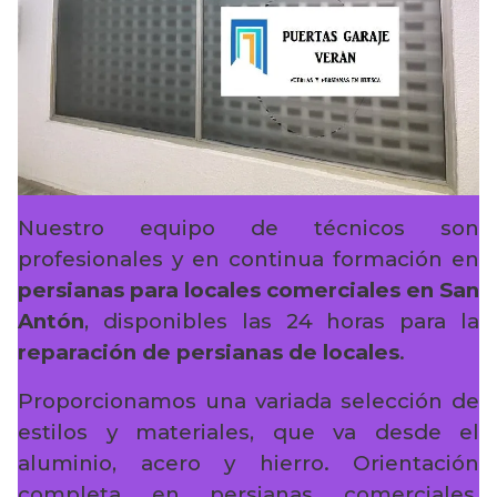
Nuestro equipo de técnicos son
profesionales y en continua formación en
persianas para locales comerciales en San
Antón
, disponibles las 24 horas para la
reparación de persianas de locales
.
Proporcionamos una variada selección de
estilos y materiales, que va desde el
aluminio, acero y hierro. Orientación
completa en persianas comerciales,