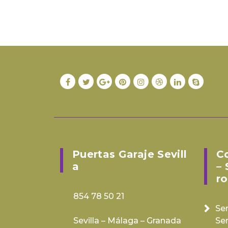
Puertas Garaje Sevill
C
A
– 
Ro
854 78 50 21
Ser
Sevilla – Málaga – Granada
Se