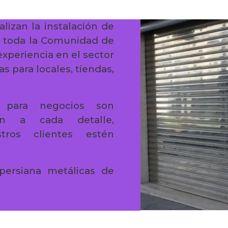
alizan la instalación de
y toda la Comunidad de
experiencia en el sector
s para locales, tiendas,
es para negocios son
ión a cada detalle,
ros clientes estén
persiana metálicas de