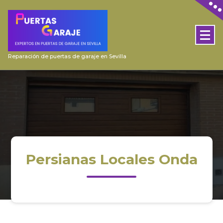
Skip
to
content
Reparación de puertas de garaje en Sevilla
Persianas Locales Onda