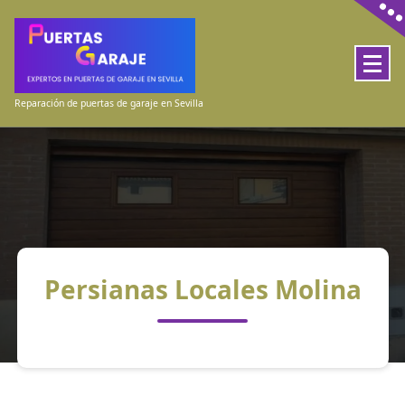
Skip
to
content
Reparación de puertas de garaje en Sevilla
Persianas Locales Molina