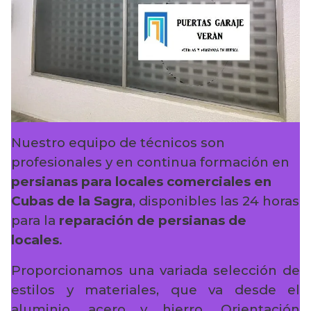
Nuestro equipo de técnicos son
profesionales y en continua formación en
persianas para locales comerciales en
Cubas de la Sagra
, disponibles las 24 horas
para la
reparación de persianas de
locales
.
Proporcionamos una variada selección de
estilos y materiales, que va desde el
aluminio, acero y hierro. Orientación