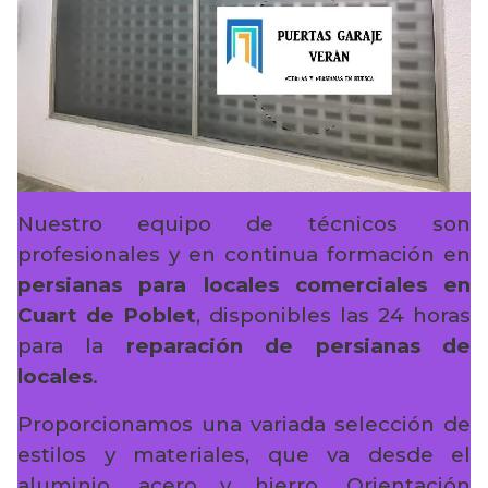
Nuestro equipo de técnicos son
profesionales y en continua formación en
persianas para locales comerciales en
Cuart de Poblet
, disponibles las 24 horas
para la
reparación de persianas de
locales
.
Proporcionamos una variada selección de
estilos y materiales, que va desde el
aluminio, acero y hierro. Orientación