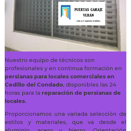
Nuestro equipo de técnicos son
profesionales y en continua formación en
persianas para locales comerciales en
Cedillo del Condado
, disponibles las 24
horas para la
reparación de persianas de
locales
.
Proporcionamos una variada selección de
estilos y materiales, que va desde el
aluminio, acero y hierro. Orientación