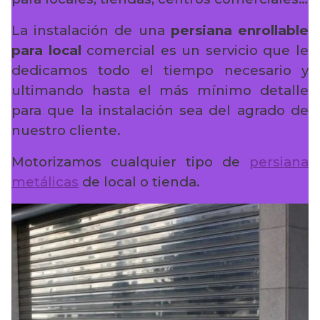
La instalación de una
persiana enrollable
para local
comercial es un servicio que le
dedicamos todo el tiempo necesario y
ultimando hasta el más mínimo detalle
para que la instalación sea del agrado de
nuestro cliente.
Motorizamos cualquier tipo de
persiana
metálicas
de local o tienda.