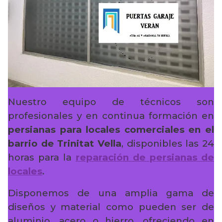
Nuestro equipo de técnicos son
profesionales y en continua formación en
persianas para locales comerciales en el
barrio de Trinitat Vella
, disponibles las 24
horas para la
reparación de persianas de
locales
.
Disponemos de una amplia gama de
diseños y material como pueden ser de
aluminio, acero o hierro, ofreciendo en