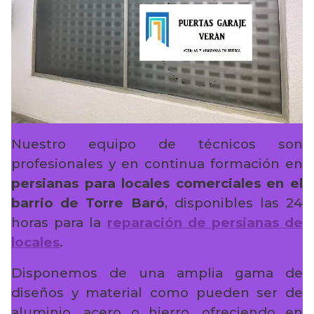
Nuestro equipo de técnicos son
profesionales y en continua formación en
persianas para locales comerciales en el
barrio de Torre Baró
, disponibles las 24
horas para la
reparación de persianas de
locales
.
Disponemos de una amplia gama de
diseños y material como pueden ser de
aluminio, acero o hierro, ofreciendo en