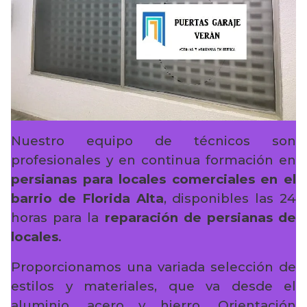
Nuestro equipo de técnicos son
profesionales y en continua formación en
persianas para locales comerciales en el
barrio de Florida Alta
, disponibles las 24
horas para la
reparación de persianas de
locales
.
Proporcionamos una variada selección de
estilos y materiales, que va desde el
aluminio, acero y hierro. Orientación