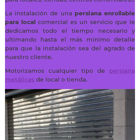
La instalación de una
persiana enrollable
para local
comercial es un servicio que le
dedicamos todo el tiempo necesario y
ultimando hasta el más mínimo detalle
para que la instalación sea del agrado de
nuestro cliente.
Motorizamos cualquier tipo de
persiana
metálicas
de local o tienda.